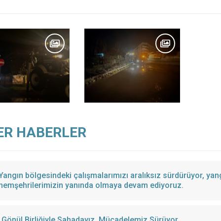
ER HABERLER
Yangın bölgesindeki çalışmalarımızı aralıksız sürdürüyor, ya
hemşehrilerimizin yanında olmaya devam ediyoruz.
Gönül Birliğiyle Sahadayız, Mücadelemiz Sürüyor