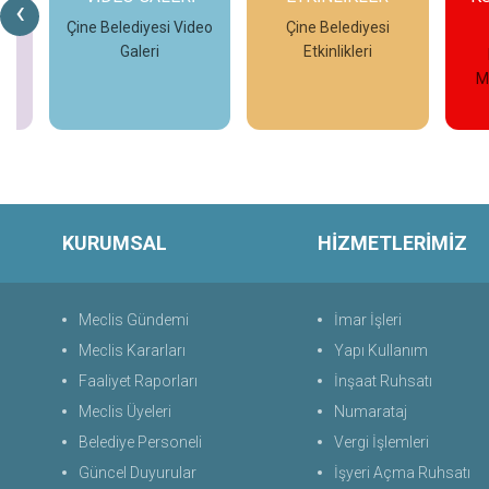
‹
MÜZESİ
deo
Çine Belediyesi
Etkinlikleri
Kuvay-ı Milliye
Müzesi Sanal Tur
G
İncele
İncele
KURUMSAL
HİZMETLERİMİZ
Meclis Gündemi
İmar İşleri
Meclis Kararları
Yapı Kullanım
Faaliyet Raporları
İnşaat Ruhsatı
Meclis Üyeleri
Numarataj
Belediye Personeli
Vergi İşlemleri
Güncel Duyurular
İşyeri Açma Ruhsatı