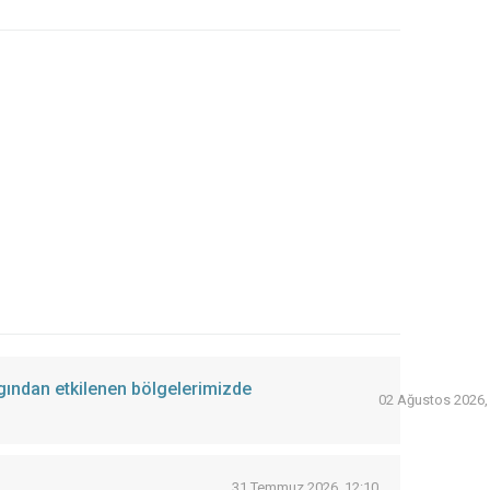
ngından etkilenen bölgelerimizde
02 Ağustos 2026,
31 Temmuz 2026, 12:10