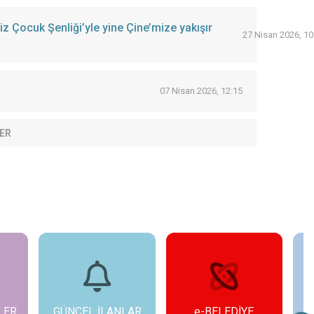
 Çocuk Şenliği’yle yine Çine’mize yakışır
27 Nisan 2026, 10
07 Nisan 2026, 12:15
ER
LAR
e-BELEDİYE
FOTO GALERİ