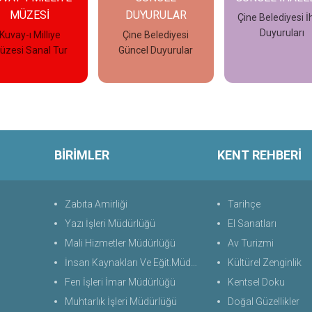
DUYURULAR
Çine Belediyesi İhale
Çine Belediyes
Duyuruları
Güncel İlanla
Çine Belediyesi
üncel Duyurular
İncele
İncele
İncele
BİRİMLER
KENT REHBERİ
Zabıta Amirliği
Tarihçe
Yazı İşleri Müdürlüğü
El Sanatları
Mali Hizmetler Müdürlüğü
Av Turizmi
İnsan Kaynakları Ve Eğit.Müdürlüğü
Kültürel Zenginlik
Fen İşleri İmar Müdürlüğü
Kentsel Doku
Muhtarlık İşleri Müdürlüğü
Doğal Güzellikler