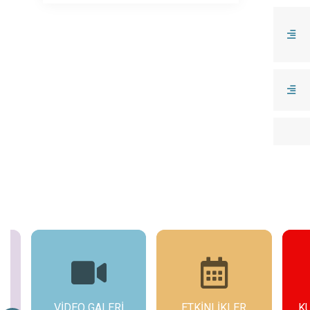
ETKİNLİKLER
KUVAY-I MİLLİYE