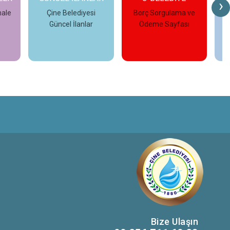
›
i
Borç Sorgulama ve
Çine Belediyesi
r
Ödeme Sayfası
Fotoğraf Galerisi
İncele
İncele
Bize Ulaşın