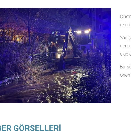
Çine
ekipl
Yağış
gerçe
ekipl
Bu sü
öneml
ER GÖRSELLERİ