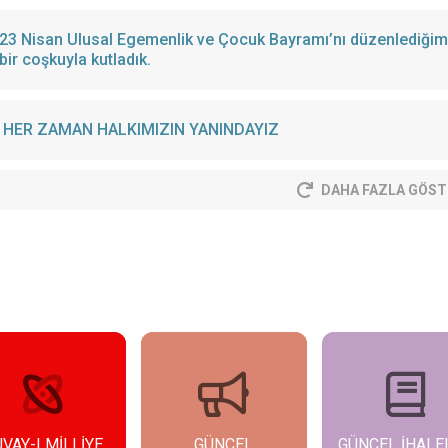
23 Nisan Ulusal Egemenlik ve Çocuk Bayramı’nı düzenlediğimiz
bir coşkuyla kutladık.
HER ZAMAN HALKIMIZIN YANINDAYIZ
DAHA FAZLA GÖST
GÜNCEL
GÜNCEL İHALELER
GÜNCEL İLAN