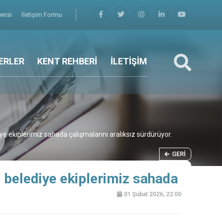
erisi
İletişim Formu
ERLER
KENT REHBERİ
İLETİŞİM
iye ekiplerimiz sahada çalışmalarını aralıksız sürdürüyor.
GERI
e belediye ekiplerimiz sahada
01 Şubat 2026, 22:00