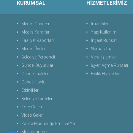
KURUMSAL
HİZMETLERİMİZ
Meclis Gündemi
İmar İşleri
Meclis Kararları
Yapı Kullanım
Faaliyet Raporları
İnşaat Ruhsatı
Meclis Üyeleri
Numarataj
Belediye Personeli
Vergi İşlemleri
Güncel Duyurular
İşyeri Açma Ruhsatı
Güncel İhaleler
Evlilik Hizmetleri
Güncel İlanlar
Etkinlikler
Belediye Tarifeleri
Foto Galeri
Video Galeri
Zabıta Müdürlüğü Emir ve Yasaklar Uygulama Yönetmeliği 2026
Muhtarlarımız