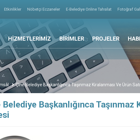
Etkinlikler
Nöbetçi Eczaneler
E-Belediye Online Tahsilat
Fotoğraf Gal
HİZMETLERİMİZ
BİRİMLER
PROJELER
HAB
msal
Çine Belediye Başkanlığınca Taşınmaz Kiralanması Ve Ürün Satı
 Belediye Başkanlığınca Taşınmaz K
esi