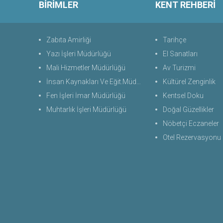
BİRİMLER
KENT REHBERİ
Zabıta Amirliği
Tarihçe
Yazı İşleri Müdürlüğü
El Sanatları
Mali Hizmetler Müdürlüğü
Av Turizmi
İnsan Kaynakları Ve Eğit.Müdürlüğü
Kültürel Zenginlik
Fen İşleri İmar Müdürlüğü
Kentsel Doku
Muhtarlık İşleri Müdürlüğü
Doğal Güzellikler
Nöbetçi Eczaneler
Otel Rezervasyonu