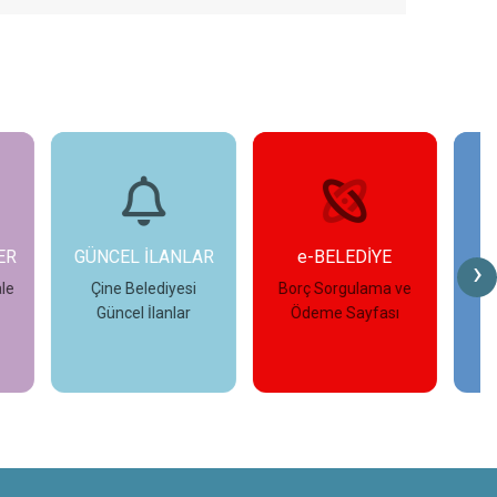
LAR
e-BELEDİYE
FOTO GALERİ
›
i
Borç Sorgulama ve
Çine Belediyesi
r
Ödeme Sayfası
Fotoğraf Galerisi
İncele
İncele