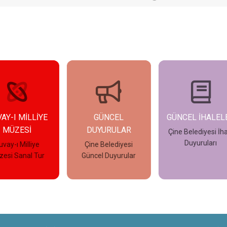
GÜNCEL
GÜNCEL İHALELER
GÜNCEL İLAN
DUYURULAR
Çine Belediyesi İhale
Çine Belediyes
Duyuruları
Güncel İlanla
Çine Belediyesi
üncel Duyurular
İncele
İncele
İncele