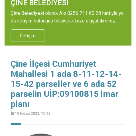
ÇİNE BELEDİYESİ
Çine Belediyesi olarak Alo 0256 711 60 28 hattıyla ya
da iletişim butonuna tıklayarak bize ulaşabilirsiniz.
İletişim
Çine İlçesi Cumhuriyet
Mahallesi 1 ada 8-11-12-14-
15-42 parseller ve 6 ada 52
parselin UİP:09100815 imar
planı
10 Nisan 2023, 10:12