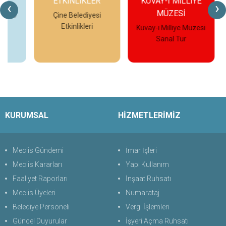
ETKİNLİKLER
KUVAY-I MİLLİYE
‹
›
MÜZESİ
eo
Çine Belediyesi
Etkinlikleri
Kuvay-ı Milliye Müzesi
Çi
Sanal Tur
İncele
İncele
KURUMSAL
HİZMETLERİMİZ
Meclis Gündemi
İmar İşleri
Meclis Kararları
Yapı Kullanım
Faaliyet Raporları
İnşaat Ruhsatı
Meclis Üyeleri
Numarataj
Belediye Personeli
Vergi İşlemleri
Güncel Duyurular
İşyeri Açma Ruhsatı