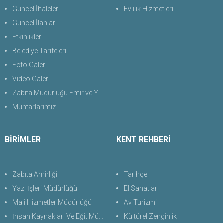
Güncel İhaleler
Evlilik Hizmetleri
Güncel İlanlar
Etkinlikler
Belediye Tarifeleri
Foto Galeri
Video Galeri
Zabıta Müdürlüğü Emir ve Yasaklar Uygulama Yönetmeliği 2026
Muhtarlarımız
BİRİMLER
KENT REHBERİ
Zabıta Amirliği
Tarihçe
Yazı İşleri Müdürlüğü
El Sanatları
Mali Hizmetler Müdürlüğü
Av Turizmi
İnsan Kaynakları Ve Eğit.Müdürlüğü
Kültürel Zenginlik