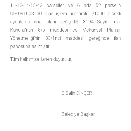
11-12-14-15-42 parseller ve 6 ada 52 parselin
UİP:091008150 plan işlem numaralı 1/1000 ölçekli
uygulama imar planı değişikliği 3194 Sayılı İmar
Kanunu’nun 8/b maddesi ve Mekansal Planlar
Yönetmeliği’nin 33/1nci maddesi gereğince ilan
panosuna asılmıştır.
Tüm halkımıza ilanen duyurulur.
E.Salih DİNÇER
Belediye Başkanı