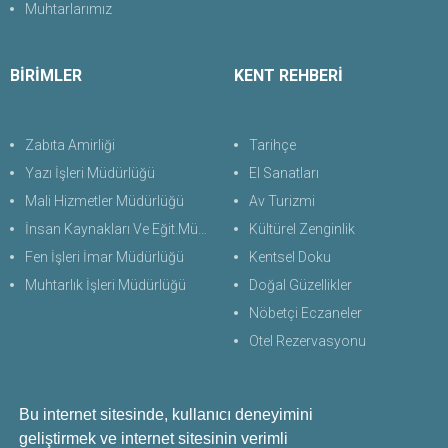
Muhtarlarımız
BİRİMLER
KENT REHBERİ
Zabıta Amirliği
Tarihçe
Yazı İşleri Müdürlüğü
El Sanatları
Mali Hizmetler Müdürlüğü
Av Turizmi
İnsan Kaynakları Ve Eğit.Müdürlüğü
Kültürel Zenginlik
Fen İşleri İmar Müdürlüğü
Kentsel Doku
Muhtarlık İşleri Müdürlüğü
Doğal Güzellikler
Nöbetçi Eczaneler
Otel Rezervasyonu
Bu internet sitesinde, kullanıcı deneyimini
Bize Ulaşın
geliştirmek ve internet sitesinin verimli