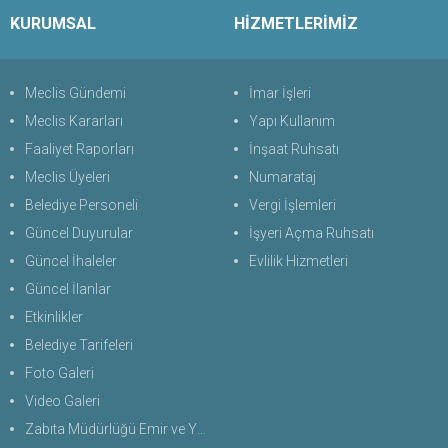
KURUMSAL
HİZMETLERİMİZ
Meclis Gündemi
İmar İşleri
Meclis Kararları
Yapı Kullanım
Faaliyet Raporları
İnşaat Ruhsatı
Meclis Üyeleri
Numarataj
Belediye Personeli
Vergi İşlemleri
Güncel Duyurular
İşyeri Açma Ruhsatı
Güncel İhaleler
Evlilik Hizmetleri
Güncel İlanlar
Etkinlikler
Belediye Tarifeleri
Foto Galeri
Video Galeri
Zabıta Müdürlüğü Emir ve Yasaklar Uygulama Yönetmeliği 2026