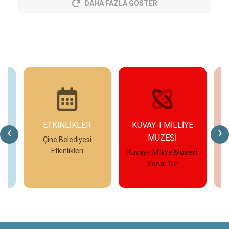
DAHA FAZLA GÖSTER
ETKİNLİKLER
KUVAY-I MİLLİYE
‹
›
MÜZESİ
eo
Çine Belediyesi
Etkinlikleri
Kuvay-ı Milliye Müzesi
Çi
Sanal Tur
İncele
İncele