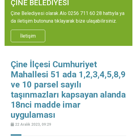
ÇİNE BELEDİYESİ
Çine Belediyesi olarak Alo 0256 711 60 28 hattıyla ya
da iletişim butonuna tıklayarak bize ulaşabilirsiniz.
İletişim
Çine İlçesi Cumhuriyet
Mahallesi 51 ada 1,2,3,4,5,8,9
ve 10 parsel sayılı
taşınmazları kapsayan alanda
18nci madde imar
uygulaması
22 Aralık 2023, 09:29