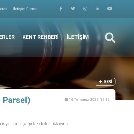
erisi
İletişim Formu
ERLER
KENT REHBERİ
İLETİŞİM
GERI
 Parsel)
14 Temmuz 2025, 15:15
 dosya için aşağıdaki linke tıklayınız.