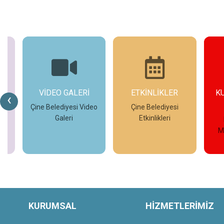
VİDEO GALERİ
ETKİNLİKLER
KUVAY-I 
‹
MÜZE
Çine Belediyesi Video
Çine Belediyesi
Galeri
Etkinlikleri
Kuvay-ı M
Müzesi Sa
İncele
İncele
İnce
KURUMSAL
HİZMETLERİMİZ