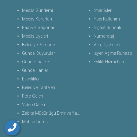
Meclis Gündemi
İmar İşleri
Meclis Kararları
Yapı Kullanım
Faaliyet Raporları
İnşaat Ruhsatı
Meclis Üyeleri
Numarataj
Belediye Personeli
Vergi İşlemleri
Güncel Duyurular
İşyeri Açma Ruhsatı
Güncel İhaleler
Evlilik Hizmetleri
Güncel İlanlar
Etkinlikler
Belediye Tarifeleri
Foto Galeri
Video Galeri
Zabıta Müdürlüğü Emir ve Yasaklar Uygulama Yönetmeliği 2026
Muhtarlarımız