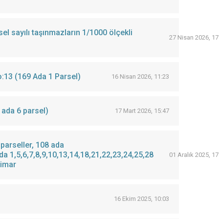
el sayılı taşınmazların 1/1000 ölçekli
27 Nisan 2026, 17
Metruk Bina İlanı Kahraman Mahallesi 990 Sokak No:11 ve No:13 (169 Ada 1 Parsel)
16 Nisan 2026, 11:23
 ada 6 parsel)
17 Mart 2026, 15:47
parseller, 108 ada
ada 1,5,6,7,8,9,10,13,14,18,21,22,23,24,25,28
01 Aralık 2025, 17
 imar
16 Ekim 2025, 10:03