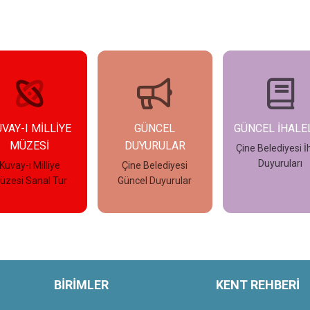
MİLLİYE
GÜNCEL
GÜNCEL İHALELER
Sİ
DUYURULAR
Çine Belediyesi İhale
Duyuruları
illiye
Çine Belediyesi
nal Tur
Güncel Duyurular
le
İncele
İncele
BİRİMLER
KENT REHBERİ