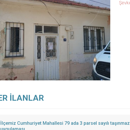
Şevke
ER İLANLAR
İlçemiz Cumhuriyet Mahallesi 79 ada 3 parsel sayılı taşınm
uygulaması