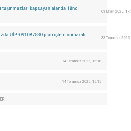
lı taşınmazları kapsayan alanda 18nci
03 Ekim 2025, 17:
nmazda UİP-091087530 plan işlem numaralı
22 Temmuz 2025,
14 Temmuz 2025, 15:16
14 Temmuz 2025, 15:15
ER