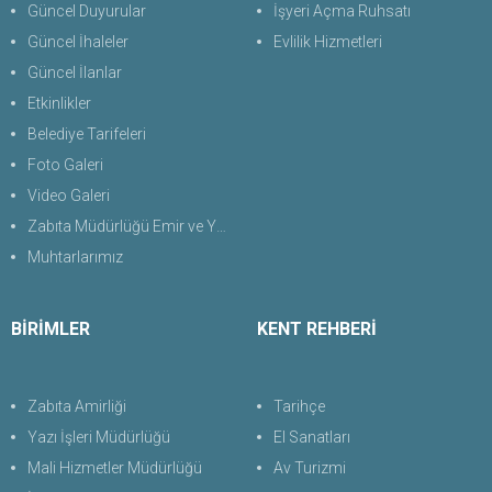
Güncel Duyurular
İşyeri Açma Ruhsatı
Güncel İhaleler
Evlilik Hizmetleri
Güncel İlanlar
Etkinlikler
Belediye Tarifeleri
Foto Galeri
Video Galeri
Zabıta Müdürlüğü Emir ve Yasaklar Uygulama Yönetmeliği 2026
Muhtarlarımız
BİRİMLER
KENT REHBERİ
Zabıta Amirliği
Tarihçe
Yazı İşleri Müdürlüğü
El Sanatları
Mali Hizmetler Müdürlüğü
Av Turizmi