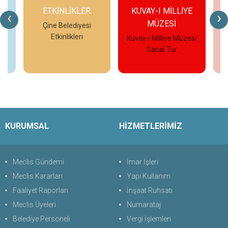
ETKİNLİKLER
KUVAY-I MİLLİYE
‹
›
MÜZESİ
eo
Çine Belediyesi
Etkinlikleri
Kuvay-ı Milliye Müzesi
Çi
Sanal Tur
İncele
İncele
KURUMSAL
HİZMETLERİMİZ
Meclis Gündemi
İmar İşleri
Meclis Kararları
Yapı Kullanım
Faaliyet Raporları
İnşaat Ruhsatı
Meclis Üyeleri
Numarataj
Belediye Personeli
Vergi İşlemleri