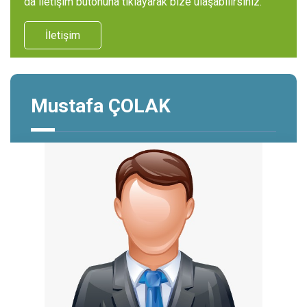
da iletişim butonuna tıklayarak bize ulaşabilirsiniz.
İletişim
Mustafa ÇOLAK