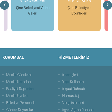
VİDEO GALERİ
ETKİNLİKLER
KUVA
‹
›
Çine Belediyesi Video
Çine Belediyesi
Galeri
Etkinlikleri
Kuvay-
İncele
İncele
KURUMSAL
HİZMETLERİMİZ
Meclis Gündemi
İmar İşleri
Meclis Kararları
Yapı Kullanım
Faaliyet Raporları
İnşaat Ruhsatı
Meclis Üyeleri
Numarataj
Belediye Personeli
Vergi İşlemleri
Güncel Duyurular
İşyeri Açma Ruhsatı