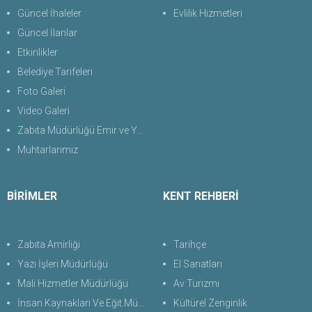
Güncel İhaleler
Evlilik Hizmetleri
Güncel İlanlar
Etkinlikler
Belediye Tarifeleri
Foto Galeri
Video Galeri
Zabıta Müdürlüğü Emir ve Yasaklar Uygulama Yönetmeliği 2026
Muhtarlarımız
BİRİMLER
KENT REHBERİ
Zabıta Amirliği
Tarihçe
Yazı İşleri Müdürlüğü
El Sanatları
Mali Hizmetler Müdürlüğü
Av Turizmi
İnsan Kaynakları Ve Eğit.Müdürlüğü
Kültürel Zenginlik