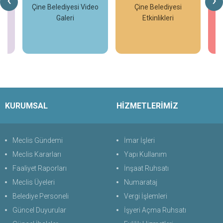
MÜZESİ
deo
Çine Belediyesi
Etkinlikleri
Kuvay-ı Milliye Müzesi
Ç
Sanal Tur
İncele
İncele
KURUMSAL
HİZMETLERİMİZ
Meclis Gündemi
İmar İşleri
Meclis Kararları
Yapı Kullanım
Faaliyet Raporları
İnşaat Ruhsatı
Meclis Üyeleri
Numarataj
Belediye Personeli
Vergi İşlemleri
Güncel Duyurular
İşyeri Açma Ruhsatı