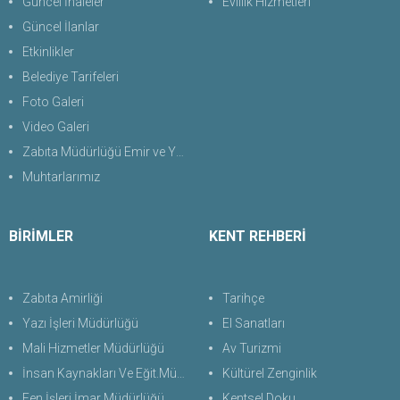
Güncel İhaleler
Evlilik Hizmetleri
Güncel İlanlar
Etkinlikler
Belediye Tarifeleri
Foto Galeri
Video Galeri
Zabıta Müdürlüğü Emir ve Yasaklar Uygulama Yönetmeliği 2026
Muhtarlarımız
BİRİMLER
KENT REHBERİ
Zabıta Amirliği
Tarihçe
Yazı İşleri Müdürlüğü
El Sanatları
Mali Hizmetler Müdürlüğü
Av Turizmi
İnsan Kaynakları Ve Eğit.Müdürlüğü
Kültürel Zenginlik
Fen İşleri İmar Müdürlüğü
Kentsel Doku