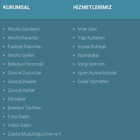
KURUMSAL
HİZMETLERİMİZ
Meclis Gündemi
İmar İşleri
Meclis Kararları
Yapı Kullanım
Faaliyet Raporları
İnşaat Ruhsatı
Meclis Üyeleri
Numarataj
Belediye Personeli
Vergi İşlemleri
Güncel Duyurular
İşyeri Açma Ruhsatı
Güncel İhaleler
Evlilik Hizmetleri
Güncel İlanlar
Etkinlikler
Belediye Tarifeleri
Foto Galeri
Video Galeri
Zabıta Müdürlüğü Emir ve Yasaklar Uygulama Yönetmeliği 2026