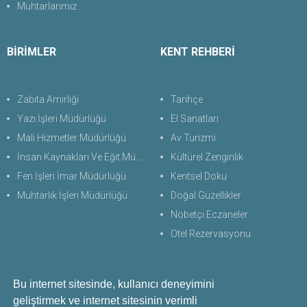
Muhtarlarımız
BİRİMLER
KENT REHBERİ
Zabıta Amirliği
Tarihçe
Yazı İşleri Müdürlüğü
El Sanatları
Mali Hizmetler Müdürlüğü
Av Turizmi
İnsan Kaynakları Ve Eğit.Müdürlüğü
Kültürel Zenginlik
Fen İşleri İmar Müdürlüğü
Kentsel Doku
Muhtarlık İşleri Müdürlüğü
Doğal Güzellikler
Nöbetçi Eczaneler
Otel Rezervasyonu
Bu internet sitesinde, kullanıcı deneyimini
Bize Ulaşın
geliştirmek ve internet sitesinin verimli