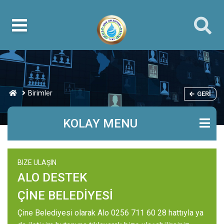
Birimler
GERI
KOLAY MENU
BIZE ULAŞIN
ALO DESTEK
ÇİNE BELEDİYESİ
Çine Belediyesi olarak Alo 0256 711 60 28 hattıyla ya