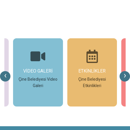
VİDEO GALERİ
ETKİNLİKLER
KUVA
‹
›
Çine Belediyesi Video
Çine Belediyesi
Galeri
Etkinlikleri
Kuvay-
İncele
İncele