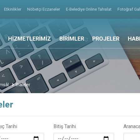
Etkinlikler
Nöbetçi Eczaneler
E-Belediye Online Tahsilat
Fotoğraf Gal
HİZMETLERİMİZ
BİRİMLER
PROJELER
HAB
msal
İhaleler
eler
ıç Tarihi
Bitiş Tarihi
Aranac