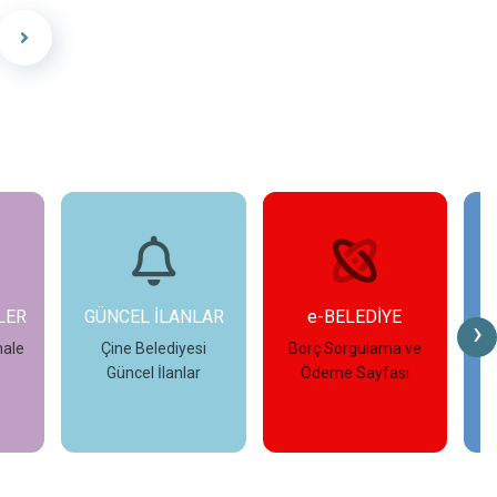
LAR
e-BELEDİYE
FOTO GALERİ
›
i
Borç Sorgulama ve
Çine Belediyesi
r
Ödeme Sayfası
Fotoğraf Galerisi
İncele
İncele