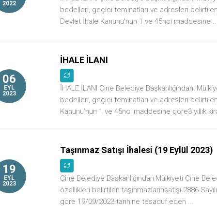
2022
bedelleri, geçici teminatları ve adresleri belirtile
Devlet İhale Kanunu’nun 1 ve 45nci maddesine ..
İHALE İLANI
06
İHALE İLANI Çine Belediye Başkanlığından: Mülki
EYL
2023
bedelleri, geçici teminatları ve adresleri belirtil
Kanunu’nun 1 ve 45nci maddesine göre3 yıllık kirai
Taşınmaz Satışı İhalesi (19 Eylül 2023)
19
Çine Belediye Başkanlığından:Mülkiyeti Çine Beledi
EYL
2023
özellikleri belirtilen taşınmazlarınsatışı 2886 Sa
göre 19/09/2023 tarihine tesadüf eden ...