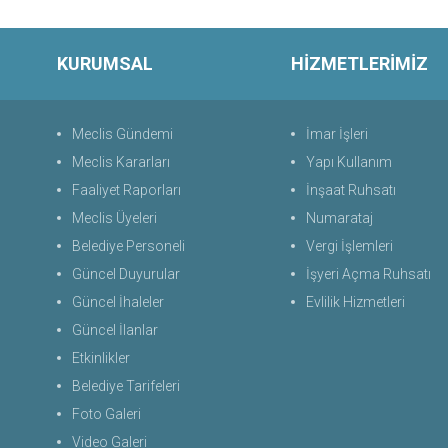
KURUMSAL
HİZMETLERİMİZ
Meclis Gündemi
İmar İşleri
Meclis Kararları
Yapı Kullanım
Faaliyet Raporları
İnşaat Ruhsatı
Meclis Üyeleri
Numarataj
Belediye Personeli
Vergi İşlemleri
Güncel Duyurular
İşyeri Açma Ruhsatı
Güncel İhaleler
Evlilik Hizmetleri
Güncel İlanlar
Etkinlikler
Belediye Tarifeleri
Foto Galeri
Video Galeri