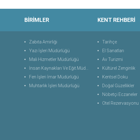
BİRİMLER
KENT REHBERİ
Zabıta Amirliği
Tarihçe
Yazı İşleri Müdürlüğü
El Sanatları
Mali Hizmetler Müdürlüğü
Av Turizmi
İnsan Kaynakları Ve Eğit.Müdürlüğü
Kültürel Zenginlik
Fen İşleri İmar Müdürlüğü
Kentsel Doku
Muhtarlık İşleri Müdürlüğü
Doğal Güzellikler
Nöbetçi Eczaneler
Otel Rezervasyonu