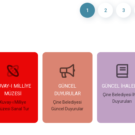
1
2
3
GÜNCEL
GÜNCEL İHALELER
GÜNCEL İLAN
DUYURULAR
Çine Belediyesi İhale
Çine Belediyes
Duyuruları
Güncel İlanla
Çine Belediyesi
üncel Duyurular
İncele
İncele
İncele