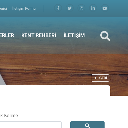
erisi
İletişim Formu
ERLER
KENT REHBERİ
İLETİŞİM
GERI
ak Kelime