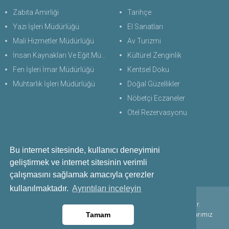
Zabıta Amirliği
Tarihçe
Yazı İşleri Müdürlüğü
El Sanatları
Mali Hizmetler Müdürlüğü
Av Turizmi
İnsan Kaynakları Ve Eğit.Müdürlüğü
Kültürel Zenginlik
Fen İşleri İmar Müdürlüğü
Kentsel Doku
Muhtarlık İşleri Müdürlüğü
Doğal Güzellikler
Nöbetçi Eczaneler
Otel Rezervasyonu
Bu internet sitesinde, kullanıcı deneyimini
Bize Ulaşın
geliştirmek ve internet sitesinin verimli
+90 256 711 60 28
çalışmasını sağlamak amacıyla çerezler
kullanılmaktadır.
Ayrıntıları inceleyin
Copyright © 2021 - 2024 Çine Belediyesi. Her Hakkı Saklıdır.
kopyalanması, çoğaltılması ve dağıtılması halinde yasal haklarımız
Tamam
işletilecektir.