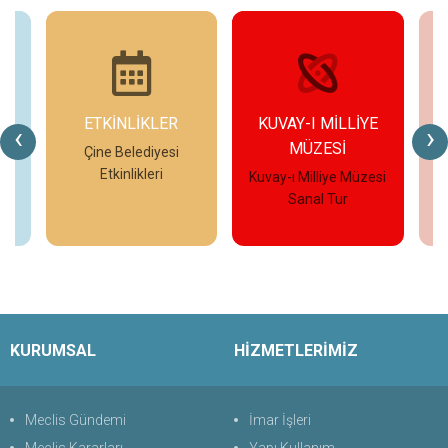
ETKİNLİKLER
KUVAY-I MİLLİYE
‹
›
MÜZESİ
eo
Çine Belediyesi
Etkinlikleri
Kuvay-ı Milliye Müzesi
Çi
Sanal Tur
İncele
İncele
KURUMSAL
HİZMETLERİMİZ
Meclis Gündemi
İmar İşleri