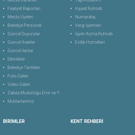
Meclis Kararları
Yapı Kullanım
Faaliyet Raporları
İnşaat Ruhsatı
Meclis Üyeleri
Numarataj
Belediye Personeli
Vergi İşlemleri
Güncel Duyurular
İşyeri Açma Ruhsatı
Güncel İhaleler
Evlilik Hizmetleri
Güncel İlanlar
Etkinlikler
Belediye Tarifeleri
Foto Galeri
Video Galeri
Zabıta Müdürlüğü Emir ve Yasaklar Uygulama Yönetmeliği 2026
Muhtarlarımız
BİRİMLER
KENT REHBERİ